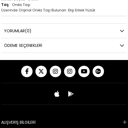
Taş
: Oniks Taşı
Üzerinde Orijinal Oniks Taşı Bulunan Elişi Erkek Yüzük
YORUMLAR
(0)
ÖDEME SEÇENEKLERI
ALIŞVERİŞ BİLGİLERİ