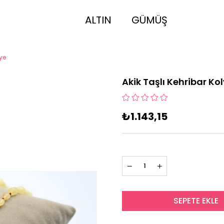
ALTIN
GÜMÜŞ
lye
Akik Taşlı Kehribar Ko
₺1.143,15