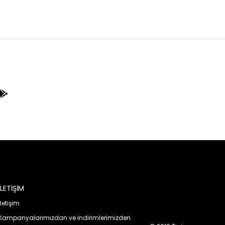
İLETİŞİM
İletişim
E-BÜLTEN KAYIT
Kampanyalarımızdan ve indirimlerimizden