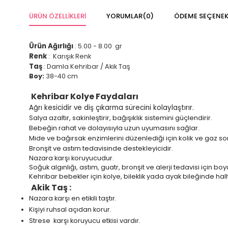
ÜRÜN ÖZELLIKLERI
YORUMLAR
(0)
ÖDEME SEÇENEK
Ürün Ağırlığı
: 5.00 - 8.00 gr
Renk
: Karışık Renk
Taş
: Damla Kehribar / Akik Taş
Boy:
38-40 cm
Kehribar Kolye Faydaları
Ağrı kesicidir ve diş çıkarma sürecini kolaylaştırır.
Salya azaltır, sakinleştirir, bağışıklık sistemini güçlendirir.
Bebeğin rahat ve dolayısıyla uzun uyumasını sağlar.
Mide ve bağırsak enzimlerini düzenlediği için kolik ve gaz sor
Bronşit ve astım tedavisinde destekleyicidir.
Nazara karşı koruyucudur.
Soğuk algınlığı, astım, guatr, bronşit ve alerji tedavisi için b
Kehribar bebekler için kolye, bileklik yada ayak bileğinde halh
Akik Taş :
Nazara karşı en etikili taştır.
Kişiyi ruhsal açıdan korur.
Strese karşı koruyucu etkisi vardır.