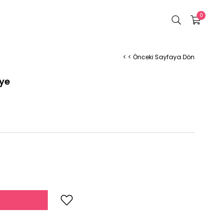
0
< < Önceki Sayfaya Dön
lye